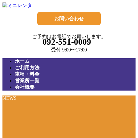
コ
ナ
ン
ビ
テ
ゲ
お問い合わせ
ン
ー
ツ
シ
ご予約はお電話でお願いします。
へ
ョ
092-551-0009
ス
ン
受付 9:00〜17:00
キ
に
ッ
移
ホーム
プ
動
ご利用方法
車種・料金
営業所一覧
会社概要
NEWS